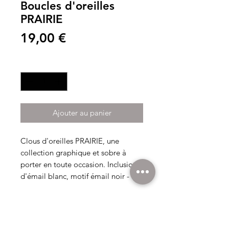
Boucles d'oreilles
PRAIRIE
Prix
19,00 €
Quantité
*
Ajouter au panier
Clous d'oreilles PRAIRIE, une
collection graphique et sobre à
porter en toute occasion. Inclusion
d'émail blanc, motif émail noir -
dimensions env. 10x10mm.
A savoir...
Chaque bijou VERRIERS D'ART est