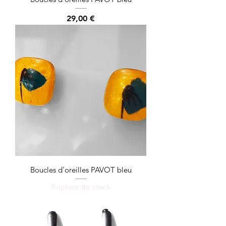
Prix
29,00 €
Boucles d'oreilles PAVOT bleu
Rupture de stock