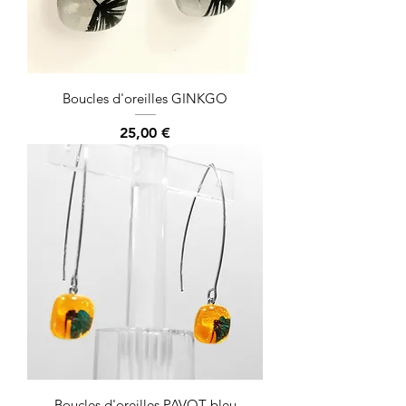
Boucles d'oreilles GINKGO
Prix
25,00 €
Boucles d'oreilles PAVOT bleu