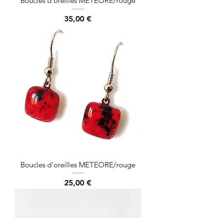
Boucles d'oreilles METEORE/rouge
Prix
35,00 €
Boucles d'oreilles METEORE/rouge
Prix
25,00 €